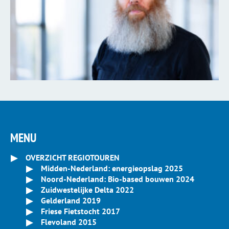
MENU
OVERZICHT REGIOTOUREN
Midden-Nederland: energieopslag 2025
Noord-Nederland: Bio-based bouwen 2024
Zuidwestelijke Delta 2022
Gelderland 2019
Friese Fietstocht 2017
Flevoland 2015