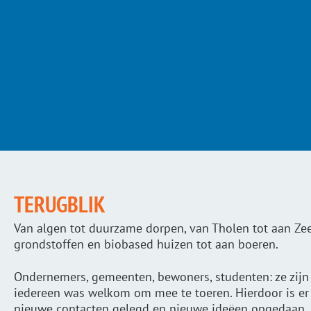
TERUGBLIK
Van algen tot duurzame dorpen, van Tholen tot aan Z
grondstoffen en biobased huizen tot aan boeren.
Ondernemers, gemeenten, bewoners, studenten: ze zij
iedereen was welkom om mee te toeren. Hierdoor is er v
nieuwe contacten gelegd en nieuwe ideëen opgedaan. 