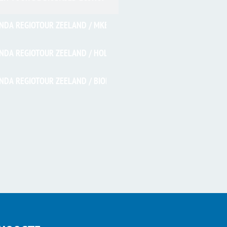
NDA REGIOTOUR ZEELAND / MKB-INSPIRATIEAVOND
NDA REGIOTOUR ZEELAND / HOLONITE
NDA REGIOTOUR ZEELAND / BIOBASED GERENOVEERDE WONING KR