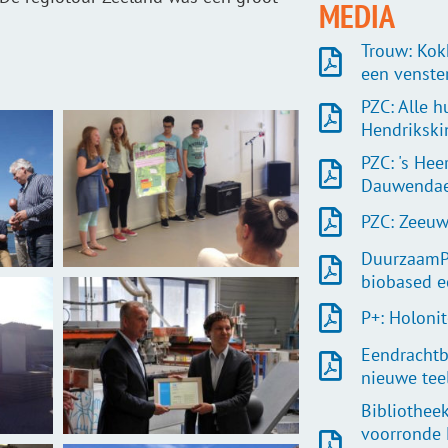
MEDIA
Trouw: Kok
een venste
PZC: Alle h
Hendrikski
PZC: 's He
Dauwendae
PZC: Zeeuw
DuurzaamP
biobased 
P+: Holoni
Eendrachtb
nieuwe tee
Bibliothee
voorronde 