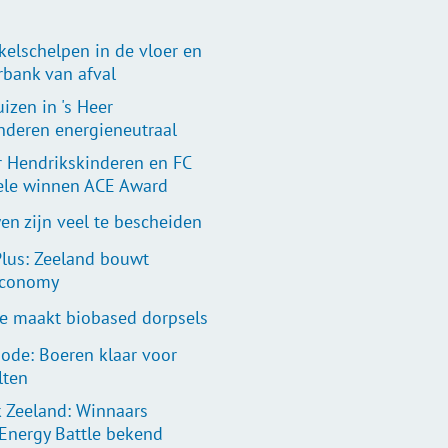
kelschelpen in de vloer en
rbank van afval
uizen in 's Heer
nderen energieneutraal
er Hendrikskinderen en FC
le winnen ACE Award
en zijn veel te bescheiden
lus: Zeeland bouwt
economy
te maakt biobased dorpsels
ode: Boeren klaar voor
lten
k Zeeland: Winnaars
Energy Battle bekend