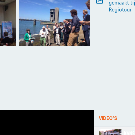
gemaakt ti
Regiotour
VIDEO'S
KANS