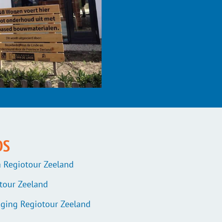
DS
 Regiotour Zeeland
otour Zeeland
iging Regiotour Zeeland