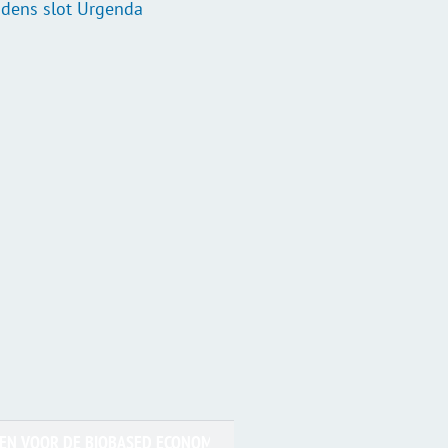
jdens slot Urgenda
EN VOOR DE BIOBASED ECONOMY - URGENDA REGIOTOUR ZEELAND