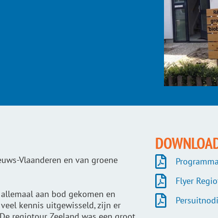
DOWNLOA
eeuws-Vlaanderen en van groene
Programma
Flyer Regi
n allemaal aan bod gekomen en
Persuitnod
eel kennis uitgewisseld, zijn er
De regiotour Zeeland was een groot