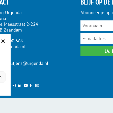
ACT
BLIJF OP DE
ing Urgenda
Abonneer je op 
iana
es Maesstraat 2-224
LB Zaandam
 - 33 00 566
o@urgenda.nl
JA,
n.scheutjens@urgenda.nl
ns
n
tour