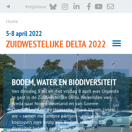
#regiotour
Home
5-8 april 2022
ZUIDWESTELIJKE DELTA 2022
BODEM, WATER EN BIODIVERSITEIT
Van dinsdag 5 tot en met vrijdag 8 april was Urgenda
te gast in de Zuid­westelijke Delta. We reisden van
Breda naar Noord-Beveland en van Goeree-
Overflakkee naar de Hoeksche Waard. Steeds lieten
we – samen met andere partijen – zien waar
koplopers mee bezig zijn. Bodem, water en bio­
diversiteit hebben een directe relatie met