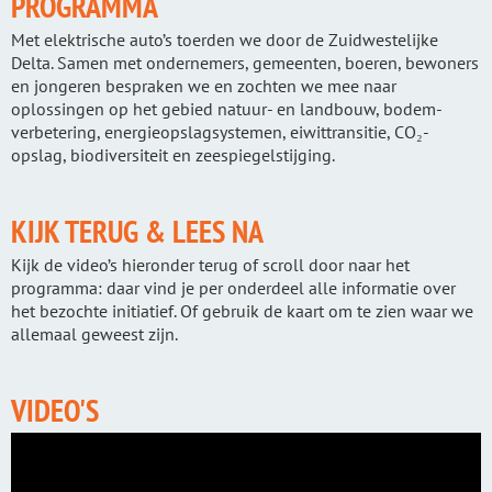
PROGRAMMA
Met elektrische auto’s toerden we door de Zuidwestelijke
Delta. Samen met onder­nemers, gemeenten, boeren, bewoners
en jongeren bespraken we en zochten we mee naar
oplossingen op het gebied natuur- en land­bouw, bodem­
verbetering, energie­opslag­systemen, eiwit­transitie, CO₂-
opslag, bio­diversiteit en zeespiegel­stijging.
KIJK TERUG & LEES NA
Kijk de video’s hieronder terug of scroll door naar het
programma: daar vind je per onderdeel alle informatie over
het bezochte initiatief. Of gebruik de kaart om te zien waar we
allemaal geweest zijn.
VIDEO'S