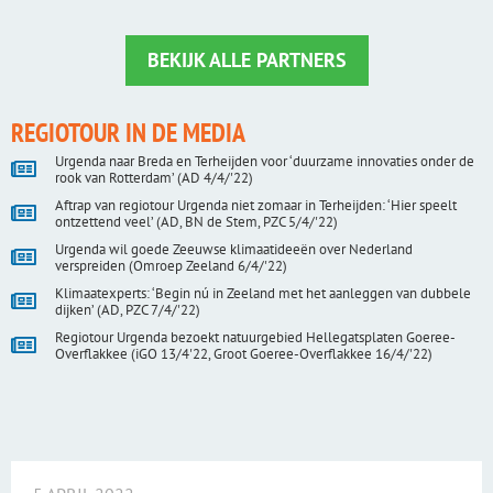
BEKIJK ALLE PARTNERS
REGIOTOUR IN DE MEDIA
Urgenda naar Breda en Terheijden voor ‘duurzame innovaties onder de
rook van Rotterdam’ (AD 4/4/'22)
Aftrap van regiotour Urgenda niet zomaar in Terheijden: ‘Hier speelt
ontzettend veel’ (AD, BN de Stem, PZC 5/4/'22)
Urgenda wil goede Zeeuwse klimaatideeën over Nederland
verspreiden (Omroep Zeeland 6/4/'22)
Klimaatexperts: ‘Begin nú in Zeeland met het aanleggen van dubbele
dijken’ (AD, PZC 7/4/'22)
Regiotour Urgenda bezoekt natuurgebied Hellegatsplaten Goeree-
Overflakkee (iGO 13/4'22, Groot Goeree-Overflakkee 16/4/'22)