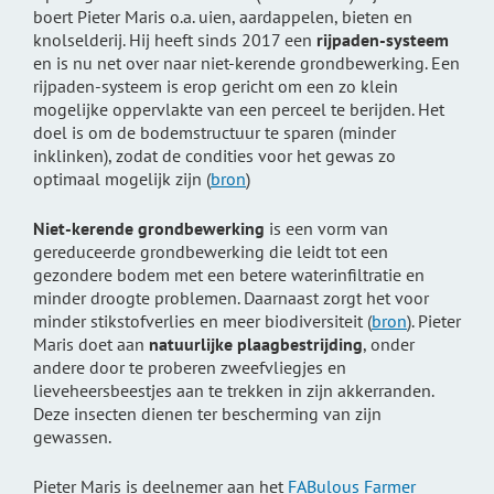
boert Pieter Maris o.a. uien, aardappelen, bieten en
knolselderij. Hij heeft sinds 2017 een
rijpaden-systeem
en is nu net over naar niet-kerende grondbewerking. Een
rijpaden-systeem is erop gericht om een zo klein
mogelijke oppervlakte van een perceel te berijden. Het
doel is om de bodemstructuur te sparen (minder
inklinken), zodat de condities voor het gewas zo
optimaal mogelijk zijn (
bron
)
Niet-kerende grondbewerking
is een vorm van
gereduceerde grondbewerking die leidt tot een
gezondere bodem met een betere waterinfiltratie en
minder droogte problemen. Daarnaast zorgt het voor
minder stikstofverlies en meer biodiversiteit (
bron
). Pieter
Maris doet aan
natuurlijke plaagbestrijding
, onder
andere door te proberen zweefvliegjes en
lieveheersbeestjes aan te trekken in zijn akkerranden.
Deze insecten dienen ter bescherming van zijn
gewassen.
Pieter Maris is deelnemer aan het
FABulous Farmer