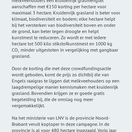
melkveehouders een kruidenrijk grasmengsel
aanschaffen met €150 korting per hectare voor
maximaal 3 hectare. Kruidenrijk grasland is beter voor
klimaat, biodiversiteit en bodem; elke hectare helpt
bij het versterken van biodiversiteit boven en onder
de grond, kan beter tegen droogte en helpt
kunstmest te reduceren. Zo wordt er met iedere
hectare tot 500 kilo stikstofkunstmest en 1000 kg
CO₂ minder uitgestoten in vergelijking met gangbaar
grasland.
Door de korting die met deze
crowdfundingsactie
wordt geboden, komt de prijs zo dichtbij die van
Engels raaigras te liggen dat melkveehouders op een
laagdrempelige manier kennismaken met kruidenrijk
grasland. Bovendien krijgen ze er goede gratis
begeleiding bij, die de omslag nog meer
vergemakkelijkt.
Na het ministerie van LNV is de provincie Noord-
Brabant veruit koploper in deze campagne. In de
provincie is al voor 480 hectare ingezaaid. Vorig jaar