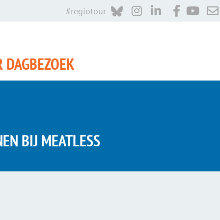
#regiotour
R DAGBEZOEK
EN BIJ MEATLESS