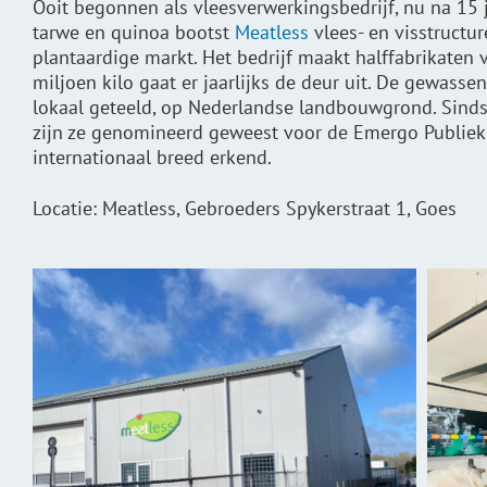
Ooit begonnen als vleesverwerkingsbedrijf, nu na 15 
tarwe en
quinoa
bootst
Meatless
vlees- en visstructu
plantaardige markt. Het bedrijf maakt
halffabrikaten
v
miljoen kilo gaat er jaarlijks de deur uit. De gewasse
lokaal geteeld, op Nederlandse landbouwgrond. Sind
zijn ze genomineerd geweest voor de
Emergo
Publiek
internationaal breed erkend.
Locatie: Meatless, Gebroeders Spykerstraat 1, Goes