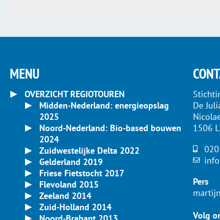
MENU
CONT
OVERZICHT REGIOTOUREN
Sticht
Midden-Nederland: energieopslag
De Jul
2025
Nicola
Noord-Nederland: Bio-based bouwen
1506 
2024
020
Zuidwestelijke Delta 2022
inf
Gelderland 2019
Friese Fietstocht 2017
Pers
Flevoland 2015
martij
Zeeland 2014
Zuid-Holland 2014
Volg o
Noord-Brabant 2013