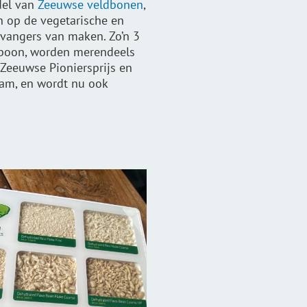
del van
Zeeuwse veldbonen
,
n op de vegetarische en
vangers van maken. Zo’n 3
boon
, worden merendeels
 Zeeuwse Pioniersprijs en
am, en wordt nu ook