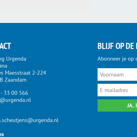
ACT
BLIJF OP DE
ing Urgenda
Abonneer je op 
iana
es Maesstraat 2-224
LB Zaandam
 - 33 00 566
o@urgenda.nl
JA,
n.scheutjens@urgenda.nl
ns