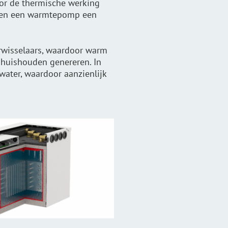
oor de thermische werking
n en een warmtepomp een
rwisselaars, waardoor warm
 huishouden genereren. In
ater, waardoor aanzienlijk