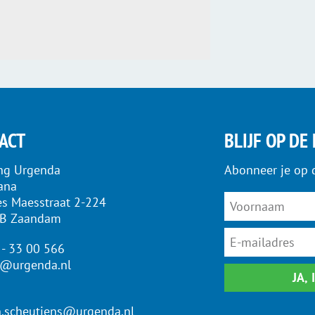
ACT
BLIJF OP DE
ing Urgenda
Abonneer je op 
iana
es Maesstraat 2-224
LB Zaandam
 - 33 00 566
o@urgenda.nl
JA,
n.scheutjens@urgenda.nl