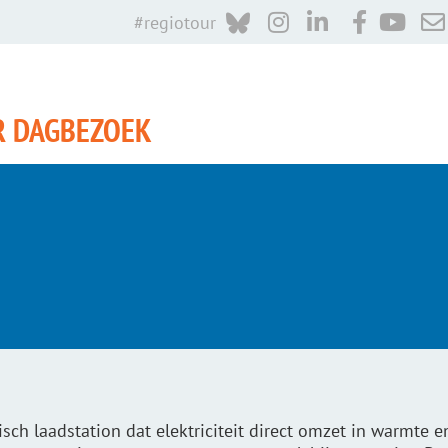
#regiotour
R DAGBEZOEK
ch laadstation dat elektriciteit direct omzet in warmte e